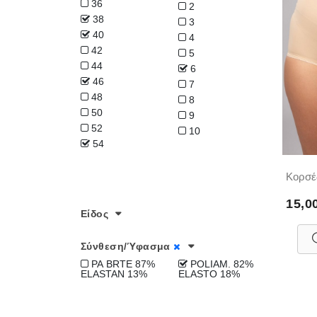
36
2
38
3
40
4
42
5
44
6
46
7
48
8
50
9
52
10
54
Κορσέ
15,0
Είδος
Σύνθεση/Ύφασμα
PA BRTE 87%
POLIAM. 82%
ELASTAN 13%
ELASTO 18%