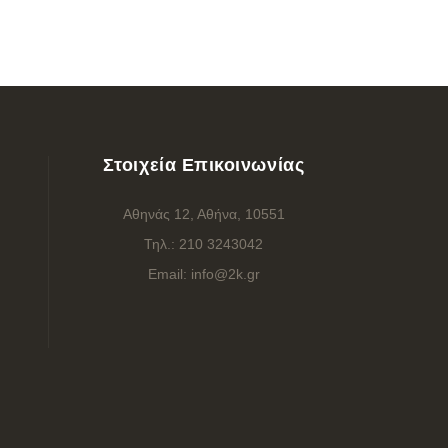
Στοιχεία Επικοινωνίας
Αθηνάς 12, Αθήνα, 10551
Τηλ.:
210 3243042
Email:
info@2k.gr