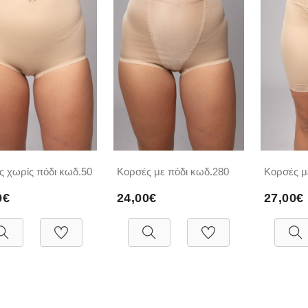
ς χωρίς πόδι κωδ.50
Κορσές με πόδι κωδ.280
Κορσές μ
0€
24,00€
27,00€