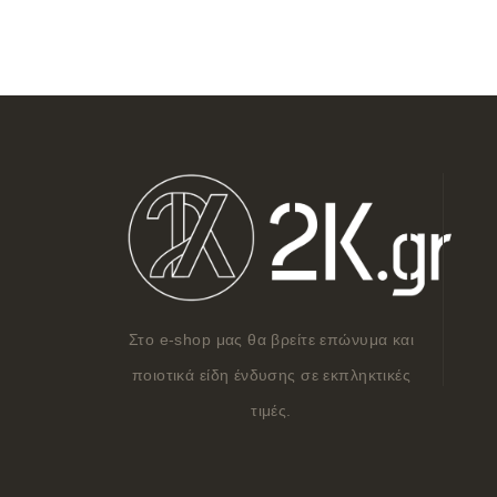
Στο e-shop μας θα βρείτε επώνυμα και
ποιοτικά είδη ένδυσης σε εκπληκτικές
τιμές.