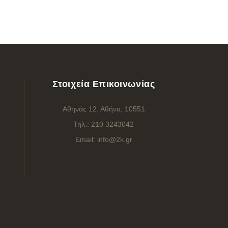
Στοιχεία Επικοινωνίας
Αθηνάς 12, Αθήνα, 10551
Τηλ.:
210 3243042
Email:
info@2k.gr