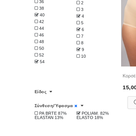
36
2
38
3
40
4
42
5
44
6
46
7
48
8
50
9
52
10
54
Κορσέ
15,0
Είδος
Σύνθεση/Ύφασμα
PA BRTE 87%
POLIAM. 82%
ELASTAN 13%
ELASTO 18%