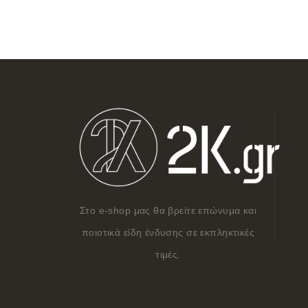
Στο e-shop μας θα βρείτε επώνυμα και
ποιοτικά είδη ένδυσης σε εκπληκτικές
τιμές.