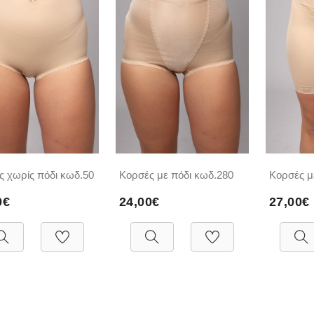
ς χωρίς πόδι κωδ.50
Κορσές με πόδι κωδ.280
Κορσές μ
0€
24,00€
27,00€