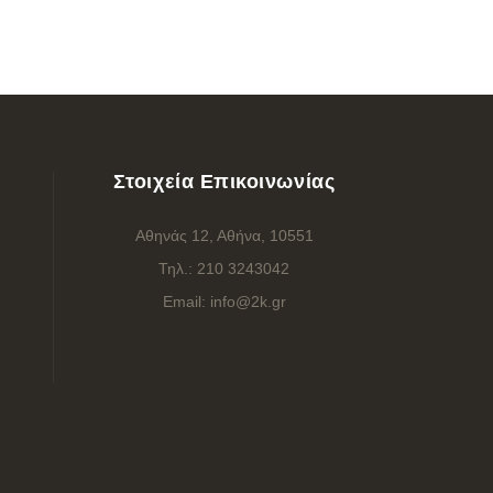
Στοιχεία Επικοινωνίας
Αθηνάς 12, Αθήνα, 10551
Τηλ.:
210 3243042
Email:
info@2k.gr