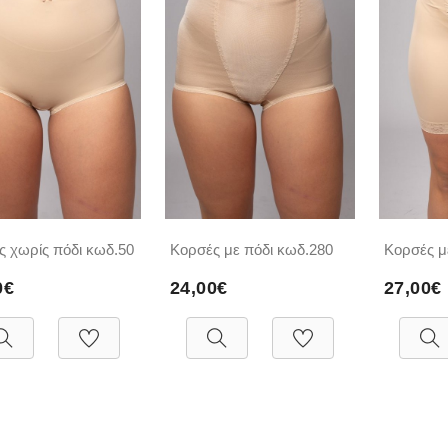
ς χωρίς πόδι κωδ.50
Κορσές με πόδι κωδ.280
Κορσές μ
0€
24,00€
27,00€