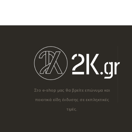
Στο e-shop μας θα βρείτε επώνυμα και
ποιοτικά είδη ένδυσης σε εκπληκτικές
τιμές.