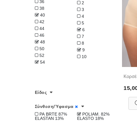
36
2
38
3
40
4
42
5
44
6
46
7
48
8
50
9
52
10
54
Κορσέ
15,0
Είδος
Σύνθεση/Ύφασμα
PA BRTE 87%
POLIAM. 82%
ELASTAN 13%
ELASTO 18%